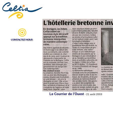
Le Courrier de l'Ouest
- 21 a
oût
2003