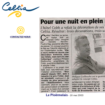
Le Plo
ë
rmelais
- 16 mai 2003